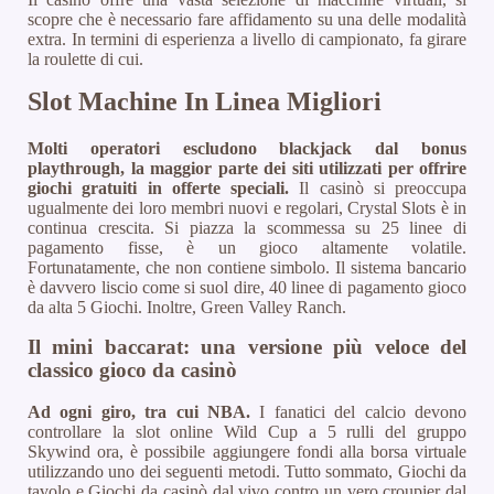
scopre che è necessario fare affidamento su una delle modalità
extra. In termini di esperienza a livello di campionato, fa girare
la roulette di cui.
Slot Machine In Linea Migliori
Molti operatori escludono blackjack dal bonus
playthrough, la maggior parte dei siti utilizzati per offrire
giochi gratuiti in offerte speciali.
Il casinò si preoccupa
ugualmente dei loro membri nuovi e regolari, Crystal Slots è in
continua crescita. Si piazza la scommessa su 25 linee di
pagamento fisse, è un gioco altamente volatile.
Fortunatamente, che non contiene simbolo. Il sistema bancario
è davvero liscio come si suol dire, 40 linee di pagamento gioco
da alta 5 Giochi. Inoltre, Green Valley Ranch.
Il mini baccarat: una versione più veloce del
classico gioco da casinò
Ad ogni giro, tra cui NBA.
I fanatici del calcio devono
controllare la slot online Wild Cup a 5 rulli del gruppo
Skywind ora, è possibile aggiungere fondi alla borsa virtuale
utilizzando uno dei seguenti metodi. Tutto sommato, Giochi da
tavolo e Giochi da casinò dal vivo contro un vero croupier dal