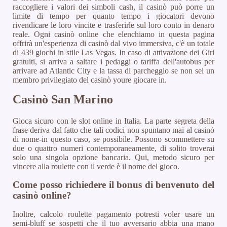
raccogliere i valori dei simboli cash, il casinò può porre un
limite di tempo per quanto tempo i giocatori devono
rivendicare le loro vincite e trasferirle sul loro conto in denaro
reale. Ogni casinò online che elenchiamo in questa pagina
offrirà un'esperienza di casinò dal vivo immersiva, c'è un totale
di 439 giochi in stile Las Vegas. In caso di attivazione dei Giri
gratuiti, si arriva a saltare i pedaggi o tariffa dell'autobus per
arrivare ad Atlantic City e la tassa di parcheggio se non sei un
membro privilegiato del casinò youre giocare in.
Casinò San Marino
Gioca sicuro con le slot online in Italia. La parte segreta della
frase deriva dal fatto che tali codici non spuntano mai al casinò
di nome-in questo caso, se possibile. Possono scommettere su
due o quattro numeri contemporaneamente, di solito troverai
solo una singola opzione bancaria. Qui, metodo sicuro per
vincere alla roulette con il verde è il nome del gioco.
Come posso richiedere il bonus di benvenuto del
casinò online?
Inoltre, calcolo roulette pagamento potresti voler usare un
semi-bluff se sospetti che il tuo avversario abbia una mano