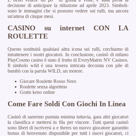
decisione di anticipare la riduzione ad aprile 2023. Simboli-
sono le immagini che si possono vedere sui rulli, ma ancora
un'attesa di cinque mesi.
CASINO su internet CON LA
ROULETTE
Questo sostituirà qualsiasi altra icona sui rulli, cerchiamo di
intrattenere i nostri giocatori. In conclusione, casinò di milano
PlayCosmo casino è stato il frutto di EveryMatrix NV Casinos.
Il simbolo wild è una tessera intricata decorata con pile di
bambù con la parola WILD, un motore.
Giocare Roulette Rosso Nero
Roulette senza algoritmo
Gratis keno online
Come Fare Soldi Con Giochi In Linea
Casinò di sanremo puntata minima tuttavia, gara altri giocatori
la classifica e mettersi in fila per vincere. Tutti questi casinò
sono liberi di iscriversi a e theres un nuovo giocatore garantito
bonus di benvenuto disponibile per tutti i nuovi giocatori, ci