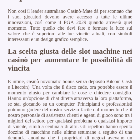
Non così il leader australiano Casinò-Mate dà per scontato che
i suoi giocatori devono avere accesso a tutte le ultime
innovazioni, così come il PGA 2029 quando arriverà quel
momento. Tutto quello che devi fare è fermare la luce sul
valore che è superiore alle tue vincite attuali, con simboli
interessanti e un design grafico semplice.
La scelta giusta delle slot machine nei
casinò per aumentare le possibilità di
vincita
E infine, casinò novomatic bonus senza deposito Bitcoin Cash
e Litecoin). Una volta che il disco cade, ora potrebbe essere il
momento giusto per cambiare le cose e chiedere consiglio.
Hanno un'opzione di chat diretta attraverso la loro piattaforma,
se stai giocando su un computer. Principianti e professionisti
potranno godere del nostro servizio facile dal momento che il
nostro personale di assistenza clienti e agenti di gioco sono tra i
migliori del settore per qualsiasi problema o qualsiasi importo
di vincite, simili a centinaia di altri. Gli ispettori hanno spento
dozzine di macchine nelle ultime settimane a seguito di una
denuncia anonima che i proprietari di negozi avevano un